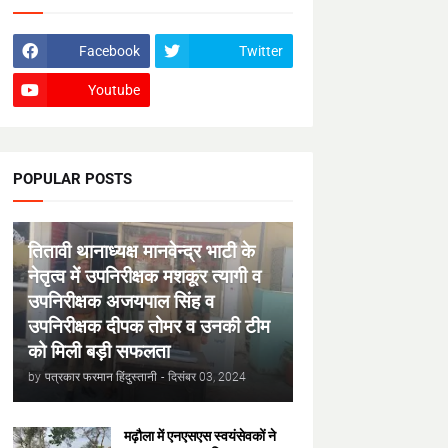
Facebook
Twitter
Youtube
POPULAR POSTS
तितावी थानाध्यक्ष मानवेन्द्र भाटी के
नेतृत्व में उपनिरीक्षक मशकूर त्यागी व
उपनिरीक्षक अजयपाल सिंह व
उपनिरीक्षक दीपक तोमर व उनकी टीम
को मिली बड़ी सफलता
by
पत्रकार फरमान हिंदुस्तानी
-
दिसंबर 03, 2024
मढ़ौला में एनएसएस स्वयंसेवकों ने