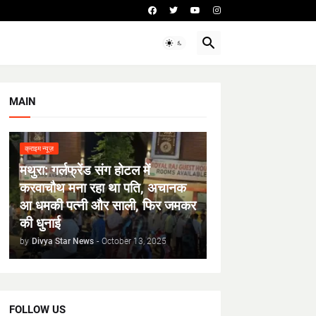
MAIN
क्राइम न्यूज़
मथुरा: गर्लफ्रेंड संग होटल में
करवाचौथ मना रहा था पति, अचानक
आ धमकी पत्नी और साली, फिर जमकर
की धुनाई
by
Divya Star News
-
October 13, 2025
FOLLOW US