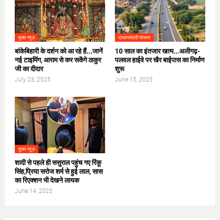
मुख्य न्यूज़
प्रधानमंत्री योजना
बांकेबिहारी के दर्शन को आ रहे हैं...जानें
10 साल का इंतजार खत्म...अलीगढ़-
नई टाइमिंग, आराम से कर सकेंगे ठाकुर
पलवल हाईवे पर खैर बाईपास का निर्माण
जी का दीदार
शुरू
July 23, 2025
June 15, 2025
मुख्य न्यूज़
शादी से पहले ही ससुराल पहुंच गए रिंकू
सिंह,प्रिया सरोज शर्म से हुई लाल, सास
का रिएक्शन भी देखने लायक
June 14, 2025