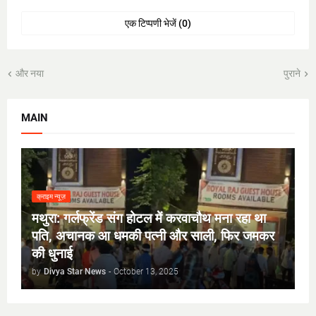
एक टिप्पणी भेजें (0)
और नया
पुराने
MAIN
क्राइम न्यूज़
मथुरा: गर्लफ्रेंड संग होटल में करवाचौथ मना रहा था
पति, अचानक आ धमकी पत्नी और साली, फिर जमकर
की धुनाई
by
Divya Star News
-
October 13, 2025