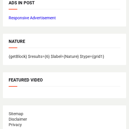
ADS IN POST
Responsive Advertisement
NATURE
{getBlock} $results={6} $label={Nature} $type={grid1}
FEATURED VIDEO
Sitemap
Disclaimer
Privacy