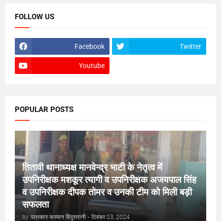
FOLLOW US
Facebook
Twitter
Youtube
POPULAR POSTS
तितावी थानाध्यक्ष मानवेन्द्र भाटी के नेतृत्व में
उपनिरीक्षक मशकूर त्यागी व उपनिरीक्षक अजयपाल सिंह
व उपनिरीक्षक दीपक तोमर व उनकी टीम को मिली बड़ी
सफलता
by
पत्रकार फरमान हिंदुस्तानी
-
दिसंबर 03, 2024