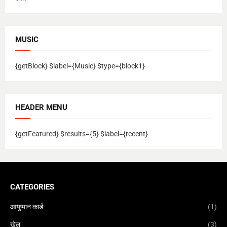
MUSIC
{getBlock} $label={Music} $type={block1}
HEADER MENU
{getFeatured} $results={5} $label={recent}
CATEGORIES
आयुष्मान कार्ड
(1)
खेल
(3)