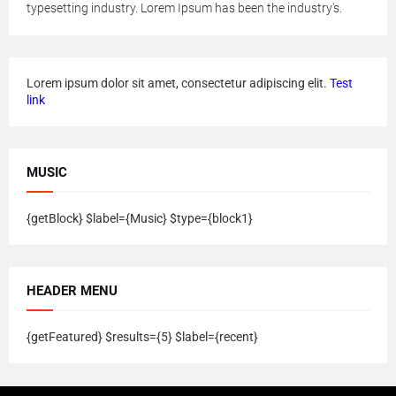
typesetting industry. Lorem Ipsum has been the industry's.
Lorem ipsum dolor sit amet, consectetur adipiscing elit.
Test
link
MUSIC
{getBlock} $label={Music} $type={block1}
HEADER MENU
{getFeatured} $results={5} $label={recent}