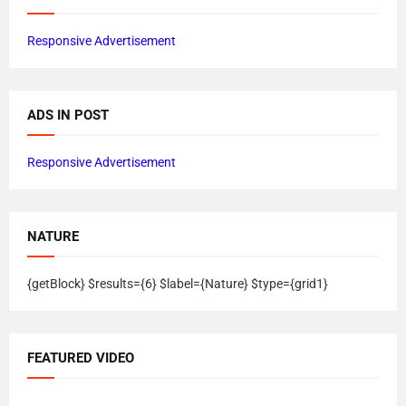
Responsive Advertisement
ADS IN POST
Responsive Advertisement
NATURE
{getBlock} $results={6} $label={Nature} $type={grid1}
FEATURED VIDEO