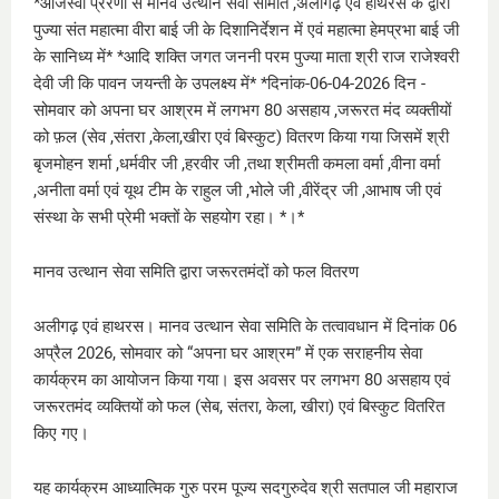
*ओजस्वी प्रेरणा से मानव उत्थान सेवा समिति ,अलीगढ़ एवं हाथरस के द्वारा
पुज्या संत महात्मा वीरा बाई जी के दिशानिर्देशन में एवं महात्मा हेमप्रभा बाई जी
के सानिध्य में* *आदि शक्ति जगत जननी परम पुज्या माता श्री राज राजेश्वरी
देवी जी कि पावन जयन्ती के उपलक्ष्य में* *दिनांक-06-04-2026 दिन -
सोमवार को अपना घर आश्रम में लगभग 80 असहाय ,जरूरत मंद व्यक्तीयों
को फ़ल (सेव ,संतरा ,केला,खीरा एवं बिस्कुट) वितरण किया गया जिसमें श्री
बृजमोहन शर्मा ,धर्मवीर जी ,हरवीर जी ,तथा श्रीमती कमला वर्मा ,वीना वर्मा
,अनीता वर्मा एवं यूथ टीम के राहुल जी ,भोले जी ,वीरेंद्र जी ,आभाष जी एवं
संस्था के सभी प्रेमी भक्तों के सहयोग रहा। *।*
मानव उत्थान सेवा समिति द्वारा जरूरतमंदों को फल वितरण
अलीगढ़ एवं हाथरस। मानव उत्थान सेवा समिति के तत्वावधान में दिनांक 06
अप्रैल 2026, सोमवार को “अपना घर आश्रम” में एक सराहनीय सेवा
कार्यक्रम का आयोजन किया गया। इस अवसर पर लगभग 80 असहाय एवं
जरूरतमंद व्यक्तियों को फल (सेब, संतरा, केला, खीरा) एवं बिस्कुट वितरित
किए गए।
यह कार्यक्रम आध्यात्मिक गुरु परम पूज्य सदगुरुदेव श्री सतपाल जी महाराज