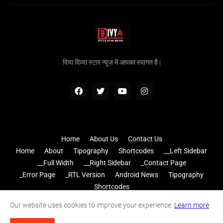
दिया दिव्या स्टार न्यूज़ में आपका स्वागत है |
Home
About Us
Contact Us
Home
About
Tipography
Shortcodes
__Left Sidebar
__Full Width
__Right Sidebar
_Contact Page
_Error Page
_RTL Version
Android News
Tipography
Shortcodes
Home
Disclaimer
Contact
Privacy Terms
Sitemap
Our website uses cookies to improve your experience.
Learn more
Home
About
Contact Us
RTL Version