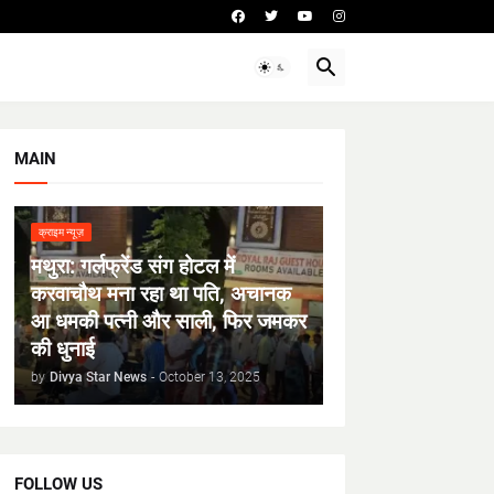
MAIN
क्राइम न्यूज़
मथुरा: गर्लफ्रेंड संग होटल में
करवाचौथ मना रहा था पति, अचानक
आ धमकी पत्नी और साली, फिर जमकर
की धुनाई
by
Divya Star News
-
October 13, 2025
FOLLOW US