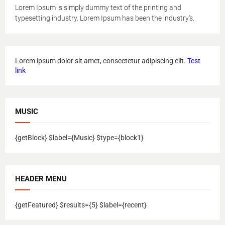
Lorem Ipsum is simply dummy text of the printing and
typesetting industry. Lorem Ipsum has been the industry's.
Lorem ipsum dolor sit amet, consectetur adipiscing elit.
Test
link
MUSIC
{getBlock} $label={Music} $type={block1}
HEADER MENU
{getFeatured} $results={5} $label={recent}