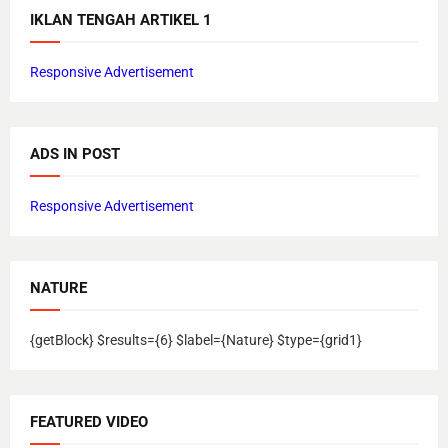
IKLAN TENGAH ARTIKEL 1
Responsive Advertisement
ADS IN POST
Responsive Advertisement
NATURE
{getBlock} $results={6} $label={Nature} $type={grid1}
FEATURED VIDEO