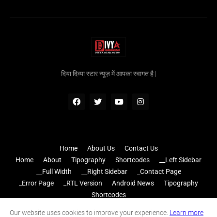
दिया दिव्या स्टार न्यूज़ में आपका स्वागत है |
Home
About Us
Contact Us
Home
About
Tipography
Shortcodes
__Left Sidebar
__Full Width
__Right Sidebar
_Contact Page
_Error Page
_RTL Version
Android News
Tipography
Shortcodes
Home
Disclaimer
Contact
Privacy Terms
Sitemap
Our website uses cookies to improve your experience.
Learn more