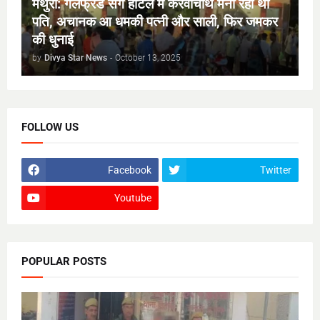
मथुरा: गर्लफ्रेंड संग होटल में करवाचौथ मना रहा था
पति, अचानक आ धमकी पत्नी और साली, फिर जमकर
की धुनाई
by
Divya Star News
-
October 13, 2025
FOLLOW US
Facebook
Twitter
Youtube
POPULAR POSTS