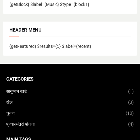
{getBlock} $label={Music} $type={block1}
HEADER MENU
{getFeatured} $results={5} $label={recent}
CATEGORIES
आयुष्मान कार्ड
(1)
खेल
(3)
चुनाव
(10)
प्रधानमंत्री योजना
(4)
MAIN TAGS