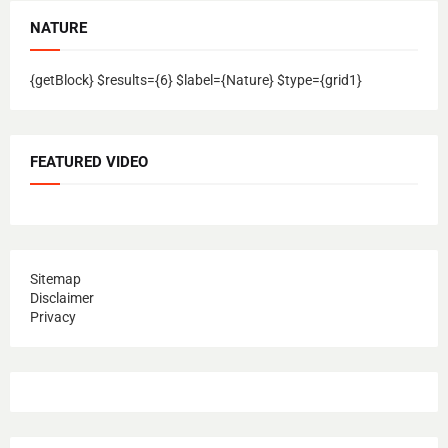
NATURE
{getBlock} $results={6} $label={Nature} $type={grid1}
FEATURED VIDEO
Sitemap
Disclaimer
Privacy