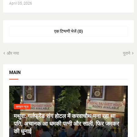
April 05, 2026
एक टिप्पणी भेजें (0)
और नया
पुराने
MAIN
क्राइम न्यूज़
मथुरा: गर्लफ्रेंड संग होटल में करवाचौथ मना रहा था
पति, अचानक आ धमकी पत्नी और साली, फिर जमकर
की धुनाई