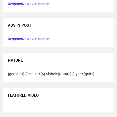
Responsive Advertisement
ADS IN POST
Responsive Advertisement
NATURE
{getBlock} $results={6} $label={Nature} $type={grid1}
FEATURED VIDEO