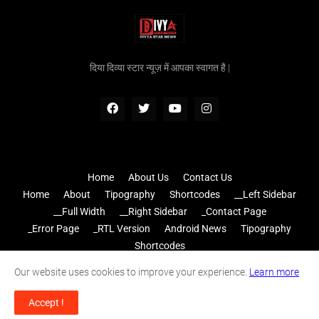
दिया दिव्या स्टार न्यूज़ में आपका स्वागत है |
Home
About Us
Contact Us
Home
About
Tipography
Shortcodes
__Left Sidebar
__Full Width
__Right Sidebar
_Contact Page
_Error Page
_RTL Version
Android News
Tipography
Shortcodes
Home
Disclaimer
Contact
Privacy Terms
Sitemap
Our website uses cookies to improve your experience.
Learn more
Home
About
Contact Us
RTL Version
Accept !
Design by -
Anuj Jadon Editz & Anuj Jadon Productions