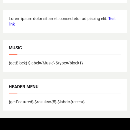
Lorem ipsum dolor sit amet, consectetur adipiscing elit.
Test
link
MUSIC
{getBlock} $label={Music} $type={block1}
HEADER MENU
{getFeatured} $results={5} $label={recent}