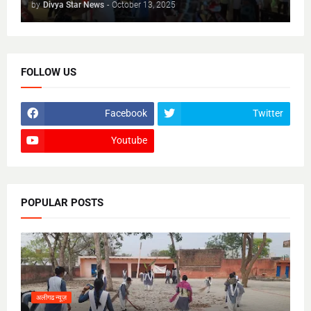
by
Divya Star News
-
October 13, 2025
FOLLOW US
Facebook
Twitter
Youtube
POPULAR POSTS
अलीगढ न्यूज़