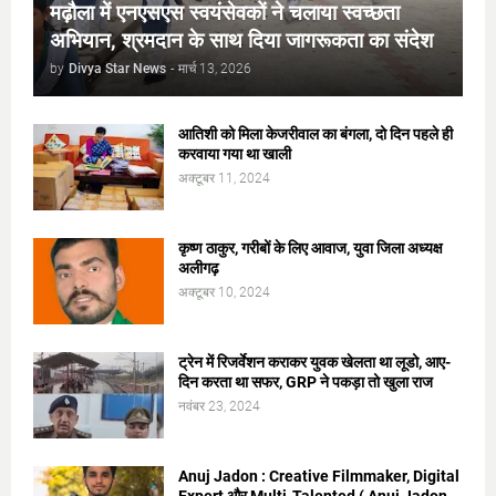
मढ़ौला में एनएसएस स्वयंसेवकों ने चलाया स्वच्छता
अभियान, श्रमदान के साथ दिया जागरूकता का संदेश
by
Divya Star News
-
मार्च 13, 2026
आतिशी को मिला केजरीवाल का बंगला, दो दिन पहले ही
करवाया गया था खाली
अक्टूबर 11, 2024
कृष्ण ठाकुर, गरीबों के लिए आवाज, युवा जिला अध्यक्ष
अलीगढ़
अक्टूबर 10, 2024
ट्रेन में रिजर्वेशन कराकर युवक खेलता था लूडो, आए-
दिन करता था सफर, GRP ने पकड़ा तो खुला राज
नवंबर 23, 2024
Anuj Jadon : Creative Filmmaker, Digital
Expert और Multi-Talented ( Anuj Jadon