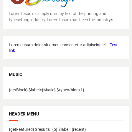
Lorem Ipsum is simply dummy text of the printing and
typesetting industry. Lorem Ipsum has been the industry's.
Lorem ipsum dolor sit amet, consectetur adipiscing elit.
Test
link
MUSIC
{getBlock} $label={Music} $type={block1}
HEADER MENU
{getFeatured} $results={5} $label={recent}