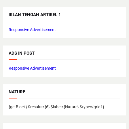
IKLAN TENGAH ARTIKEL 1
Responsive Advertisement
ADS IN POST
Responsive Advertisement
NATURE
{getBlock} $results={6} $label={Nature} $type={grid1}