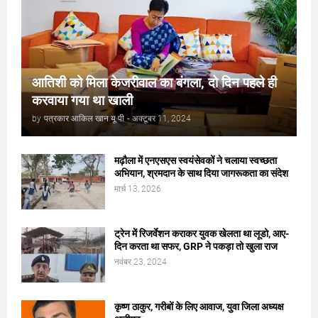
आतिशी को मिला केजरीवाल का बंगला, दो दिन पहले ही
करवाया गया था खाली
by
पत्रकार आकिल खान यू पी
-
अक्टूबर 11, 2024
मढ़ौला में एनएसएस स्वयंसेवकों ने चलाया स्वच्छता
अभियान, श्रमदान के साथ दिया जागरूकता का संदेश
मार्च 13, 2026
ट्रेन में रिजर्वेशन कराकर युवक खेलता था लूडो, आए-
दिन करता था सफर, GRP ने पकड़ा तो खुला राज
नवंबर 23, 2024
कृष्ण ठाकुर, गरीबों के लिए आवाज, युवा जिला अध्यक्ष