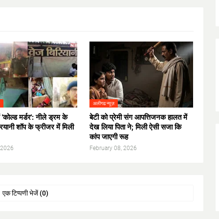
ज़
अलीगढ न्यूज़
कोल्ड मर्डर': नीले ड्रम के
​बेटी को प्रेमी संग आपत्तिजनक हालत में
रयानी शॉप के फ्रीजर में मिली
देख लिया पिता ने; मिली ऐसी सजा कि
कांप जाएगी रूह
 2026
February 08, 2026
एक टिप्पणी भेजें (0)