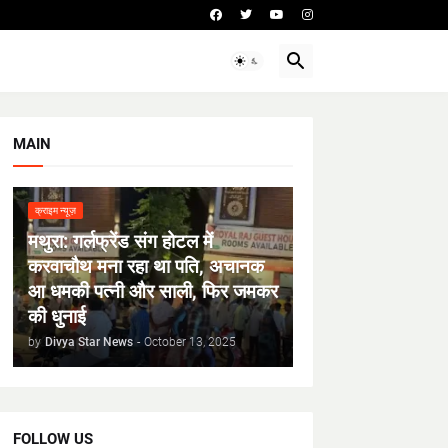
MAIN
क्राइम न्यूज़
मथुरा: गर्लफ्रेंड संग होटल में
करवाचौथ मना रहा था पति, अचानक
आ धमकी पत्नी और साली, फिर जमकर
की धुनाई
by
Divya Star News
-
October 13, 2025
FOLLOW US