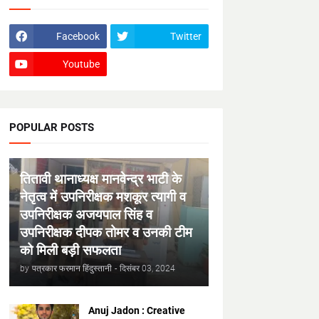
Facebook
Twitter
Youtube
POPULAR POSTS
तितावी थानाध्यक्ष मानवेन्द्र भाटी के
नेतृत्व में उपनिरीक्षक मशकूर त्यागी व
उपनिरीक्षक अजयपाल सिंह व
उपनिरीक्षक दीपक तोमर व उनकी टीम
को मिली बड़ी सफलता
by
पत्रकार फरमान हिंदुस्तानी
-
दिसंबर 03, 2024
Anuj Jadon : Creative