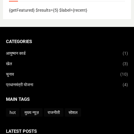
{getFeatured} $results={5} $label={recent}
CATEGORIES
आयुष्मान कार्ड
(1)
खेल
(3)
चुनाव
(10)
प्रधानमंत्री योजना
(4)
MAIN TAGS
hot
मुख्य न्यूज़
राजनीती
सोशल
LATEST POSTS