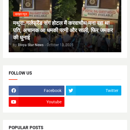
क्राइम न्यूज़
मथुरा: गर्लफ्रेंड संग होटल में करवाचौथ मना रहा था
पति, अचानक आ धमकी पत्नी और साली, फिर जमकर
की धुनाई
by
Divya Star News
-
October 13, 2025
FOLLOW US
Facebook
Twitter
Youtube
POPULAR POSTS