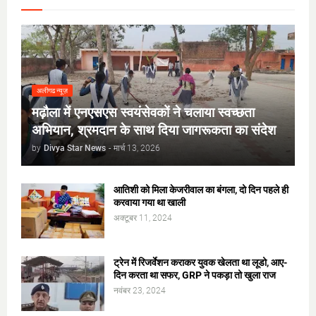
अलीगढ न्यूज़
मढ़ौला में एनएसएस स्वयंसेवकों ने चलाया स्वच्छता
अभियान, श्रमदान के साथ दिया जागरूकता का संदेश
by
Divya Star News
-
मार्च 13, 2026
आतिशी को मिला केजरीवाल का बंगला, दो दिन पहले ही
करवाया गया था खाली
अक्टूबर 11, 2024
ट्रेन में रिजर्वेशन कराकर युवक खेलता था लूडो, आए-
दिन करता था सफर, GRP ने पकड़ा तो खुला राज
नवंबर 23, 2024