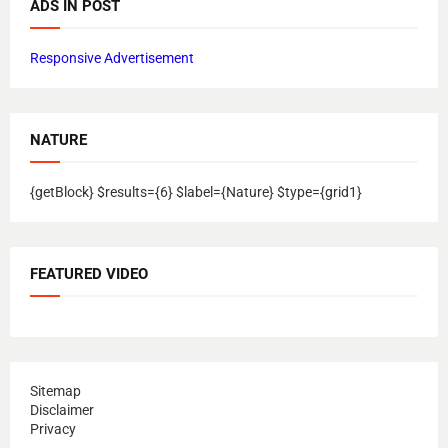
ADS IN POST
Responsive Advertisement
NATURE
{getBlock} $results={6} $label={Nature} $type={grid1}
FEATURED VIDEO
Sitemap
Disclaimer
Privacy