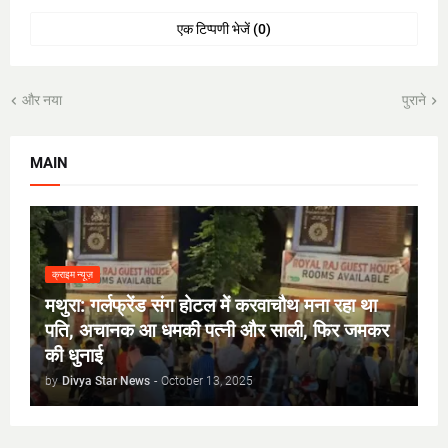
एक टिप्पणी भेजें (0)
और नया
पुराने
MAIN
क्राइम न्यूज़
मथुरा: गर्लफ्रेंड संग होटल में करवाचौथ मना रहा था
पति, अचानक आ धमकी पत्नी और साली, फिर जमकर
की धुनाई
by
Divya Star News
-
October 13, 2025