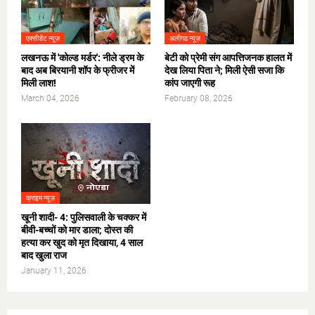
एक्सीडेंट न्यूज़
अलीगढ न्यूज़
लखनऊ में 'कोल्ड मर्डर': नीले ड्रम के
​बेटी को प्रेमी संग आपत्तिजनक हालत में
बाद अब बिरयानी शॉप के फ्रीजर में
देख लिया पिता ने; मिली ऐसी सजा कि
मिली लाश!
कांप जाएगी रूह
March 04, 2026
February 08, 2026
क्राइम न्यूज़
​खूनी शादी- 4: पुलिसवाली के चक्कर में
बीवी-बच्चों को मार डाला; दोस्त की
हत्या कर खुद को मृत दिखाया, 4 साल
बाद खुला राज
January 11, 2026