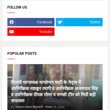
FOLLOW US
Facebook
Twitter
Youtube
POPULAR POSTS
तितावी थानाध्यक्ष मानवेन्द्र भाटी के नेतृत्व में
उपनिरीक्षक मशकूर त्यागी व उपनिरीक्षक अजयपाल सिंह
व उपनिरीक्षक दीपक तोमर व उनकी टीम को मिली बड़ी
सफलता
by
पत्रकार फरमान हिंदुस्तानी
-
दिसंबर 03, 2024