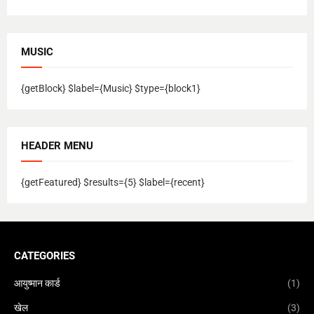
MUSIC
{getBlock} $label={Music} $type={block1}
HEADER MENU
{getFeatured} $results={5} $label={recent}
CATEGORIES
आयुष्मान कार्ड
(1)
खेल
(3)