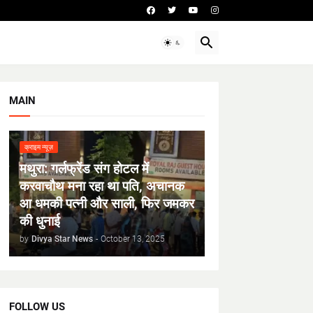
MAIN
क्राइम न्यूज़
मथुरा: गर्लफ्रेंड संग होटल में
करवाचौथ मना रहा था पति, अचानक
आ धमकी पत्नी और साली, फिर जमकर
की धुनाई
by
Divya Star News
-
October 13, 2025
FOLLOW US