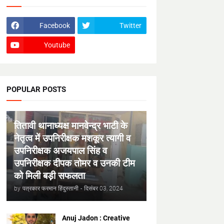
Facebook
Twitter
Youtube
POPULAR POSTS
तितावी थानाध्यक्ष मानवेन्द्र भाटी के
नेतृत्व में उपनिरीक्षक मशकूर त्यागी व
उपनिरीक्षक अजयपाल सिंह व
उपनिरीक्षक दीपक तोमर व उनकी टीम
को मिली बड़ी सफलता
by
पत्रकार फरमान हिंदुस्तानी
-
दिसंबर 03, 2024
Anuj Jadon : Creative