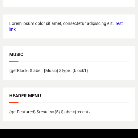
Lorem ipsum dolor sit amet, consectetur adipiscing elit.
Test
link
MUSIC
{getBlock} $label={Music} $type={block1}
HEADER MENU
{getFeatured} $results={5} $label={recent}