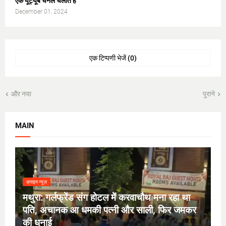
एक यूट्यूब चैनल चलाते हैं
December 01, 2024
एक टिप्पणी भेजें (0)
और नया
पुराने
MAIN
क्राइम न्यूज़
मथुरा: गर्लफ्रेंड संग होटल में करवाचौथ मना रहा था
पति, अचानक आ धमकी पत्नी और साली, फिर जमकर
की धुनाई