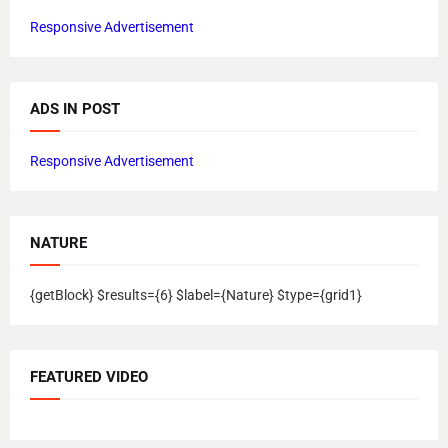
Responsive Advertisement
ADS IN POST
Responsive Advertisement
NATURE
{getBlock} $results={6} $label={Nature} $type={grid1}
FEATURED VIDEO