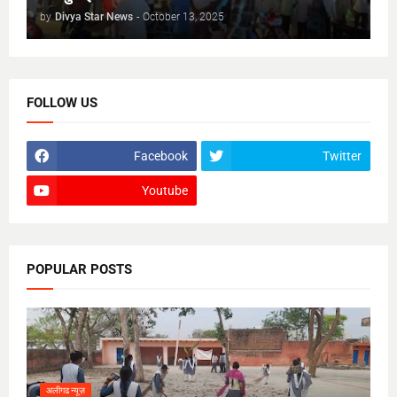
by
Divya Star News
-
October 13, 2025
FOLLOW US
Facebook
Twitter
Youtube
POPULAR POSTS
अलीगढ न्यूज़