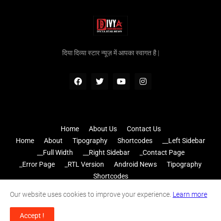
दिया दिव्या स्टार न्यूज़ में आपका स्वागत है |
Home
About Us
Contact Us
Home
About
Tipography
Shortcodes
__Left Sidebar
__Full Width
__Right Sidebar
_Contact Page
_Error Page
_RTL Version
Android News
Tipography
Shortcodes
Home
Disclaimer
Contact
Privacy Terms
Sitemap
Our website uses cookies to improve your experience.
Learn more
Home
About
Contact Us
RTL Version
Accept !
Design by -
Anuj Jadon Editz & Anuj Jadon Productions