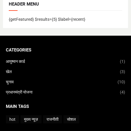
HEADER MENU
{getFeatured} $results={5} $label={recent}
CATEGORIES
आयुष्मान कार्ड
(1)
खेल
(3)
चुनाव
(10)
प्रधानमंत्री योजना
(4)
MAIN TAGS
hot
मुख्य न्यूज़
राजनीती
सोशल