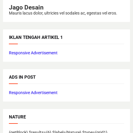
Jago Desain
Mauris lacus dolor, ultricies vel sodales ac, egestas vel eros.
IKLAN TENGAH ARTIKEL 1
Responsive Advertisement
ADS IN POST
Responsive Advertisement
NATURE
{getBlock} $results={6} $label={Nature} $type={grid1}