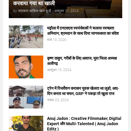
करवाया गया था खाली
by
पत्रकार आकिल खान यू पी
-
अक्टूबर 11, 2024
मढ़ौला में एनएसएस स्वयंसेवकों ने चलाया स्वच्छता
अभियान, श्रमदान के साथ दिया जागरूकता का संदेश
मार्च 13, 2026
कृष्ण ठाकुर, गरीबों के लिए आवाज, युवा जिला अध्यक्ष
अलीगढ़
अक्टूबर 10, 2024
ट्रेन में रिजर्वेशन कराकर युवक खेलता था लूडो, आए-
दिन करता था सफर, GRP ने पकड़ा तो खुला राज
नवंबर 23, 2024
Anuj Jadon : Creative Filmmaker, Digital
Expert और Multi-Talented ( Anuj Jadon
Editz )