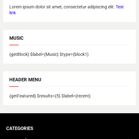
Lorem ipsum dolor sit amet, consectetur adipiscing elit.
Test
link
MUSIC
{getBlock} $label={Music} $type={block1}
HEADER MENU
{getFeatured} $results={5} $label={recent}
CATEGORIES