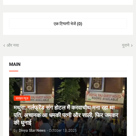
एक टिप्पणी भेजें (0)
और नया
पुराने
MAIN
क्राइम न्यूज़
मथुरा: गर्लफ्रेंड संग होटल में करवाचौथ मना रहा था
पति, अचानक आ धमकी पत्नी और साली, फिर जमकर
की धुनाई
by
Divya Star News
-
October 13, 2025