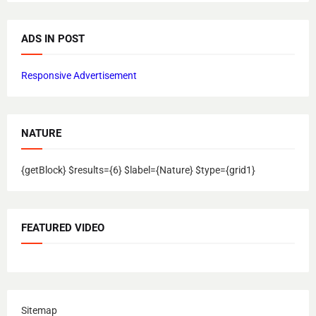
ADS IN POST
Responsive Advertisement
NATURE
{getBlock} $results={6} $label={Nature} $type={grid1}
FEATURED VIDEO
Sitemap