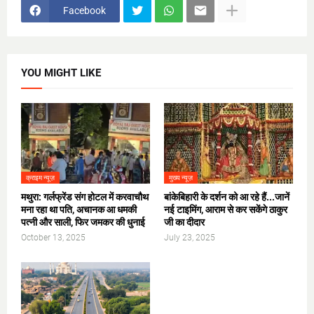
Facebook
YOU MIGHT LIKE
क्राइम न्यूज़
मुख्य न्यूज़
मथुरा: गर्लफ्रेंड संग होटल में करवाचौथ
बांकेबिहारी के दर्शन को आ रहे हैं...जानें
मना रहा था पति, अचानक आ धमकी
नई टाइमिंग, आराम से कर सकेंगे ठाकुर
पत्नी और साली, फिर जमकर की धुनाई
जी का दीदार
October 13, 2025
July 23, 2025