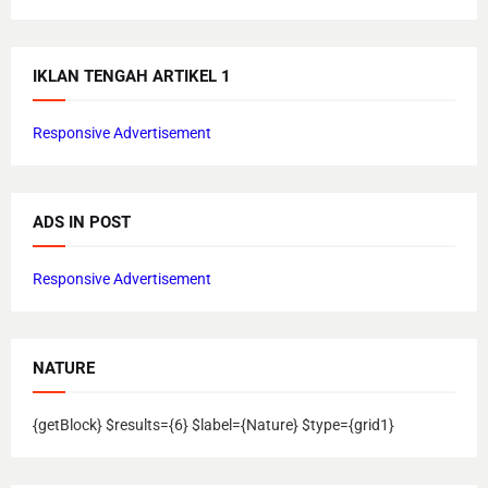
IKLAN TENGAH ARTIKEL 1
Responsive Advertisement
ADS IN POST
Responsive Advertisement
NATURE
{getBlock} $results={6} $label={Nature} $type={grid1}