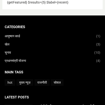
{getFeatured} $results={5} $label={recent}
CATEGORIES
आयुष्मान कार्ड
(1)
खेल
(3)
चुनाव
(10)
प्रधानमंत्री योजना
(4)
MAIN TAGS
hot
मुख्य न्यूज़
राजनीती
सोशल
LATEST POSTS