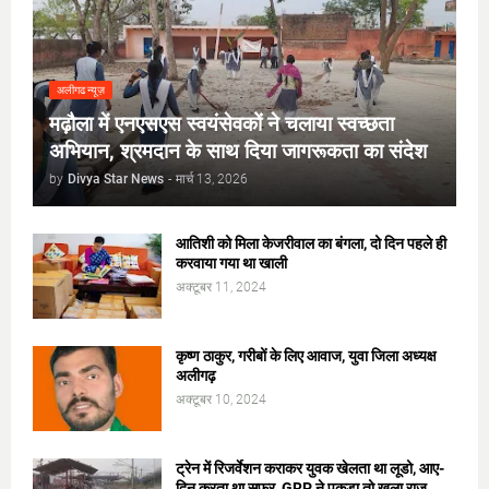
अलीगढ न्यूज़
मढ़ौला में एनएसएस स्वयंसेवकों ने चलाया स्वच्छता
अभियान, श्रमदान के साथ दिया जागरूकता का संदेश
by
Divya Star News
-
मार्च 13, 2026
आतिशी को मिला केजरीवाल का बंगला, दो दिन पहले ही
करवाया गया था खाली
अक्टूबर 11, 2024
कृष्ण ठाकुर, गरीबों के लिए आवाज, युवा जिला अध्यक्ष
अलीगढ़
अक्टूबर 10, 2024
ट्रेन में रिजर्वेशन कराकर युवक खेलता था लूडो, आए-
दिन करता था सफर, GRP ने पकड़ा तो खुला राज