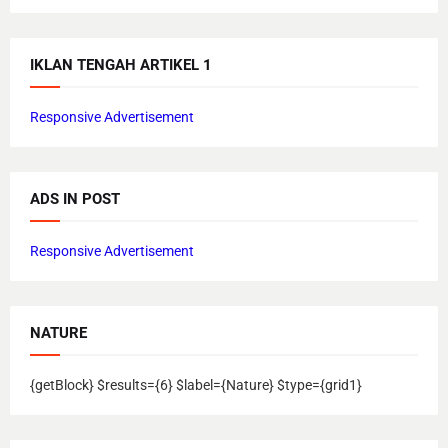
IKLAN TENGAH ARTIKEL 1
Responsive Advertisement
ADS IN POST
Responsive Advertisement
NATURE
{getBlock} $results={6} $label={Nature} $type={grid1}